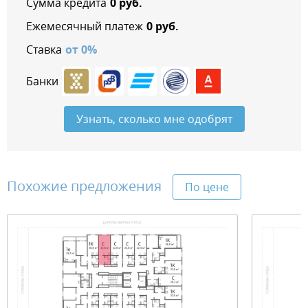
Сумма кредита
0
руб.
Ежемесячный платеж
0
руб.
Ставка
от
0
%
Банки
Узнать, сколько мне одобрят
Похожие предложения
По цене