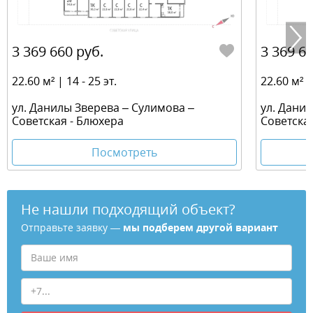
3 369 660 руб.
3 369 66
22.60 м² | 14 - 25 эт.
22.60 м² | 
ул. Данилы Зверева – Сулимова –
ул. Дани
Советская - Блюхера
Советска
Посмотреть
Не нашли подходящий объект?
Отправьте заявку —
мы подберем другой вариант