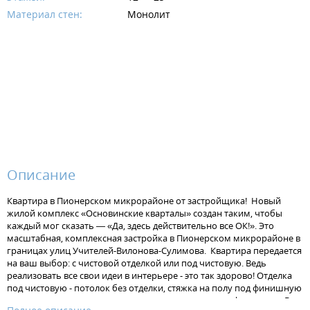
Материал стен:
Монолит
Описание
Квартира в Пионерском микрорайоне от застройщика! Новый
жилой комплекс «Основинские кварталы» создан таким, чтобы
каждый мог сказать — «Да, здесь действительно все ОК!». Это
масштабная, комплексная застройка в Пионерском микрорайоне в
границах улиц Учителей-Вилонова-Сулимова. Квартира передается
на ваш выбор: с чистовой отделкой или под чистовую. Ведь
реализовать все свои идеи в интерьере - это так здорово! Отделка
под чистовую - потолок без отделки, стяжка на полу под финишную
отделку, штукатурка на стенах, установлена электрофурнитура. В