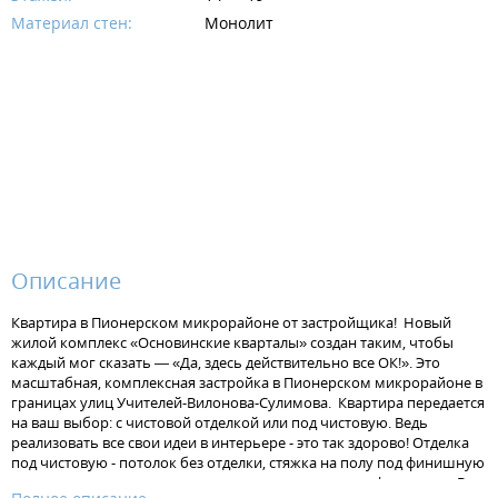
Материал стен:
Монолит
Описание
Квартира в Пионерском микрорайоне от застройщика! Новый
жилой комплекс «Основинские кварталы» создан таким, чтобы
каждый мог сказать — «Да, здесь действительно все ОК!». Это
масштабная, комплексная застройка в Пионерском микрорайоне в
границах улиц Учителей-Вилонова-Сулимова. Квартира передается
на ваш выбор: с чистовой отделкой или под чистовую. Ведь
реализовать все свои идеи в интерьере - это так здорово! Отделка
под чистовую - потолок без отделки, стяжка на полу под финишную
отделку, штукатурка на стенах, установлена электрофурнитура. В