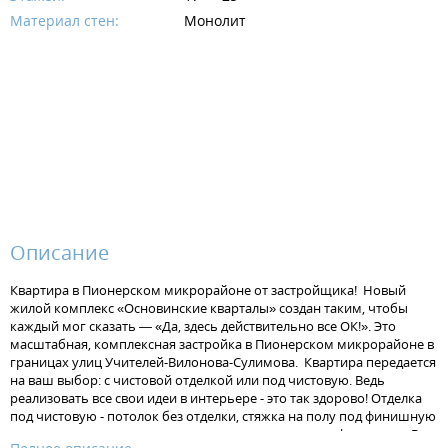
Материал стен:
Монолит
Описание
Квартира в Пионерском микрорайоне от застройщика! Новый
жилой комплекс «Основинские кварталы» создан таким, чтобы
каждый мог сказать — «Да, здесь действительно все ОК!». Это
масштабная, комплексная застройка в Пионерском микрорайоне в
границах улиц Учителей-Вилонова-Сулимова. Квартира передается
на ваш выбор: с чистовой отделкой или под чистовую. Ведь
реализовать все свои идеи в интерьере - это так здорово! Отделка
под чистовую - потолок без отделки, стяжка на полу под финишную
отделку, штукатурка на стенах, установлена электрофурнитура. В