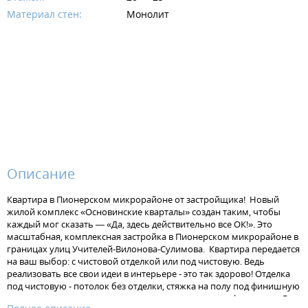
Материал стен:
Монолит
Описание
Квартира в Пионерском микрорайоне от застройщика! Новый
жилой комплекс «Основинские кварталы» создан таким, чтобы
каждый мог сказать — «Да, здесь действительно все ОК!». Это
масштабная, комплексная застройка в Пионерском микрорайоне в
границах улиц Учителей-Вилонова-Сулимова. Квартира передается
на ваш выбор: с чистовой отделкой или под чистовую. Ведь
реализовать все свои идеи в интерьере - это так здорово! Отделка
под чистовую - потолок без отделки, стяжка на полу под финишную
отделку, штукатурка на стенах, установлена электрофурнитура. В