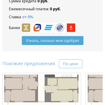
Сумма кредита
0
руб.
Ежемесячный платеж
0
руб.
Ставка
от
0
%
Банки
Узнать, сколько мне одобрят
Похожие предложения
По цене