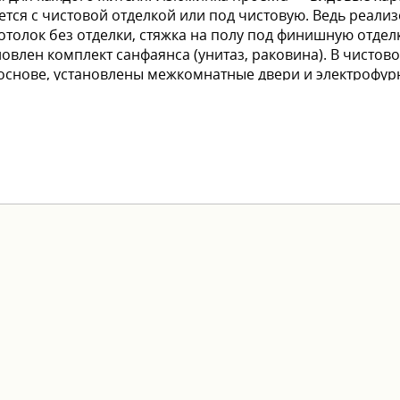
тся с чистовой отделкой или под чистовую. Ведь реализ
потолок без отделки, стяжка на полу под финишную отделк
овлен комплект санфаянса (унитаз, раковина). В чистово
основе, установлены межкомнатные двери и электрофурн
Чтобы переезд в новую квартиру был лёгким и комфортны
рочка от застройщика - трейд-ин - акционные предложен