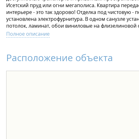
Исетский пруд или огни мегаполиса. Квартира передае
интерьере - это так здорово! Отделка под чистовую - 
установлена электрофурнитура. В одном санузле устан
потолок, ламинат, обои виниловые на флизелиновой 
установлен комплект санфаянса (унитаз, раковина). 
Полное описание
условия оплаты: - ипотека от ведущих банков - расс
Расположение объекта