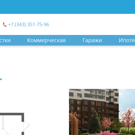
+7 (343) 351-75-96
стки
Коммерческая
Гаражи
Ипоте
.