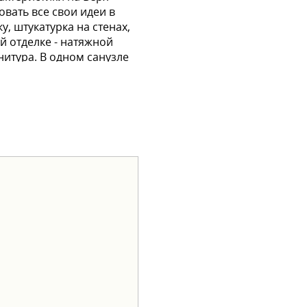
овать все свои идеи в
у, штукатурка на стенах,
й отделке - натяжной
итура. В одном санузле
м, действуют выгодные
ия.