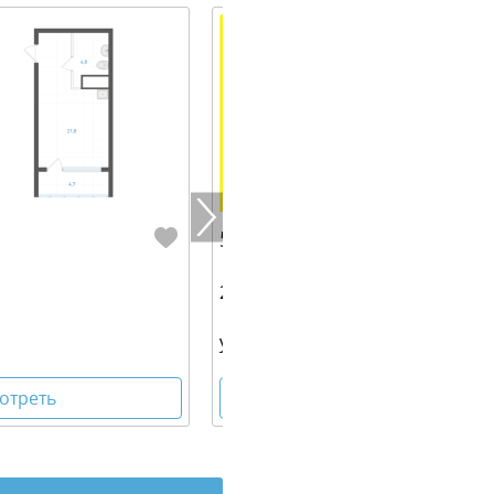
5 274 960 руб.
29.20 м² | 28 - 31 эт.
ул. Крауля, 177А
отреть
Посмотреть