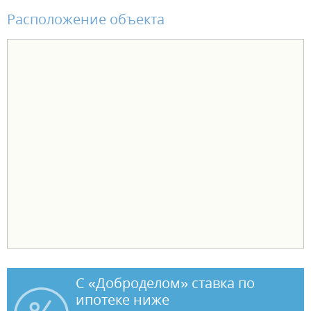
комплект санфаянса (унитаз, раковина). В чистовой отделке -
Расположение объекта
натяжной потолок, ламинат, обои виниловые на флизелиновой
основе, установлены межкомнатные двери и электрофурнитура. В
одном санузле установлен комплект санфаянса (унитаз, раковина).
Чтобы переезд в новую квартиру был лёгким и комфортным,
действуют выгодные условия оплаты: - ипотека от ведущих банков
- рассрочка от застройщика - трейд-ин - акционные предложения.
С «Доброделом» ставка по
ипотеке ниже