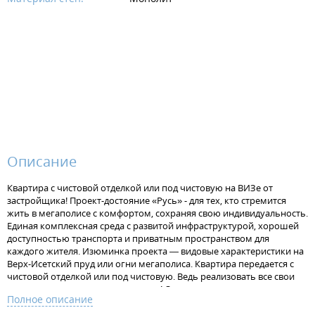
Описание
Квартира с чистовой отделкой или под чистовую на ВИЗе от
застройщика! Проект-достояние «Русь» - для тех, кто стремится
жить в мегаполисе с комфортом, сохраняя свою индивидуальность.
Единая комплексная среда с развитой инфраструктурой, хорошей
доступностью транспорта и приватным пространством для
каждого жителя. Изюминка проекта — видовые характеристики на
Верх-Исетский пруд или огни мегаполиса. Квартира передается с
чистовой отделкой или под чистовую. Ведь реализовать все свои
идеи в интерьере - это так здорово! Отделка под чистовую - потолок
Полное описание
без отделки, стяжка на полу под финишную отделку, штукатурка на
стенах, установлена электрофурнитура. В одном санузле установлен