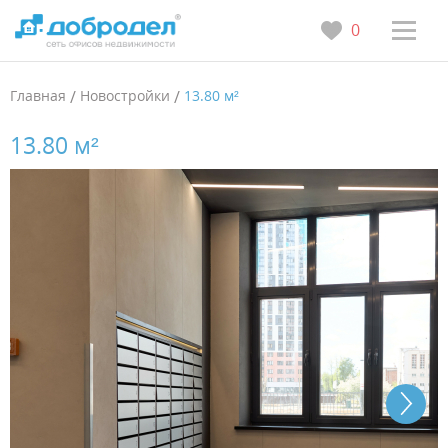
0
Главная
/
Новостройки
/
13.80 м²
13.80 м²