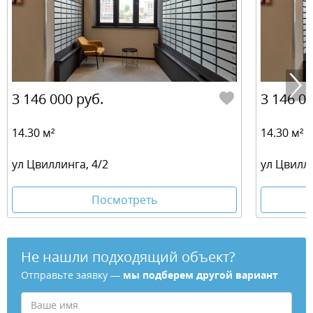
3 146 000 руб.
3 146 00
14.30 м²
14.30 м²
ул Цвиллинга, 4/2
ул Цвилли
Посмотреть
Не нашли подходящий объект?
Отправьте заявку —
мы подберем другой вариант