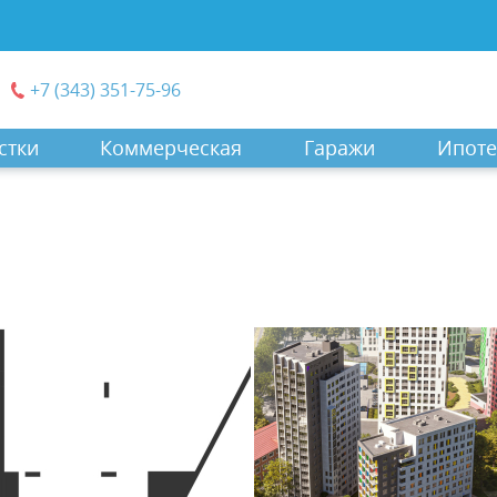
+7 (343) 351-75-96
стки
Коммерческая
Гаражи
Ипоте