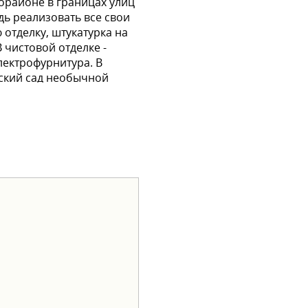
рорайоне в границах улиц
дь реализовать все свои
 отделку, штукатурка на
 чистовой отделке -
лектрофурнитура. В
тский сад необычной
ей. Чтобы переезд в
 семейная ипотека -
вать квартиру?