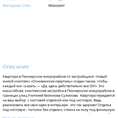
Материал стен:
Монолит
Описание
Квартира в Пионерском микрорайоне от застройщика! Новый
жилой комплекс «Основинские кварталы» создан таким, чтобы
каждый мог сказать — «Да, здесь действительно все ОК!». Это
масштабная, комплексная застройка в Пионерском микрорайоне в
границах улиц Учителей-Вилонова-Сулимова. Квартира передается
на ваш выбор: с чистовой отделкой или под чистовую. Ведь
реализовать все свои идеи в интерьере - это так здорово! Отделка
под чистовую - потолок без отделки, стяжка на полу под финишную
отделку, штукатурка на стенах, установлена электрофурнитура. В