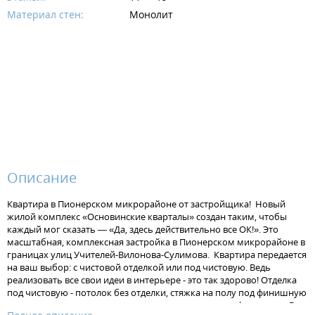
Материал стен:
Монолит
Описание
Квартира в Пионерском микрорайоне от застройщика! Новый
жилой комплекс «Основинские кварталы» создан таким, чтобы
каждый мог сказать — «Да, здесь действительно все ОК!». Это
масштабная, комплексная застройка в Пионерском микрорайоне в
границах улиц Учителей-Вилонова-Сулимова. Квартира передается
на ваш выбор: с чистовой отделкой или под чистовую. Ведь
реализовать все свои идеи в интерьере - это так здорово! Отделка
под чистовую - потолок без отделки, стяжка на полу под финишную
отделку, штукатурка на стенах, установлена электрофурнитура. В