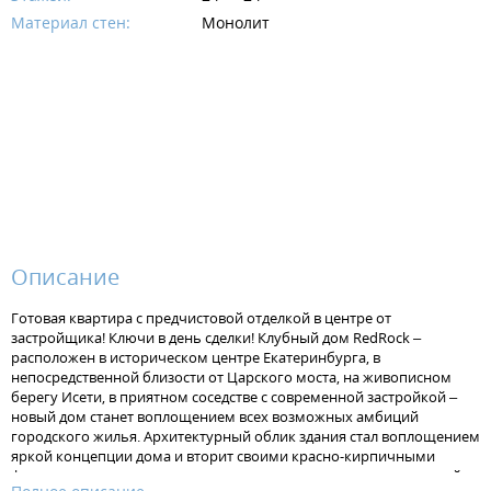
Материал стен:
Монолит
Описание
Готовая квартира с предчистовой отделкой в центре от
застройщика! Ключи в день сделки! Клубный дом RedRock –
расположен в историческом центре Екатеринбурга, в
непосредственной близости от Царского моста, на живописном
берегу Исети, в приятном соседстве с современной застройкой –
новый дом станет воплощением всех возможных амбиций
городского жилья. Архитектурный облик здания стал воплощением
яркой концепции дома и вторит своими красно-кирпичными
фасадами и каскадными решениями остекления террас и лоджий