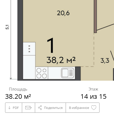
Площадь
Этаж
38.20 м²
14 из 15
PDF
Поделиться
В избранное