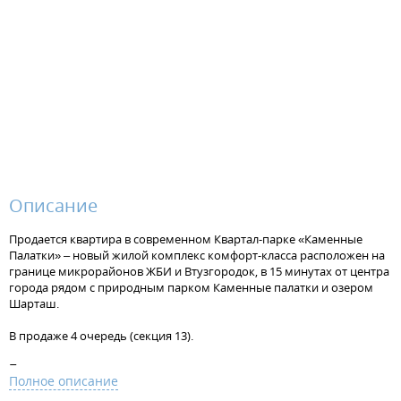
Описание
Продается квартира в современном Квартал-парке «Каменные
Палатки» – новый жилой комплекс комфорт-класса расположен на
границе микрорайонов ЖБИ и Втузгородок, в 15 минутах от центра
города рядом с природным парком Каменные палатки и озером
Шарташ.
В продаже 4 очередь (секция 13).
Преимущества квартир:
Полное описание
• Высокие потолки (2,7 м);