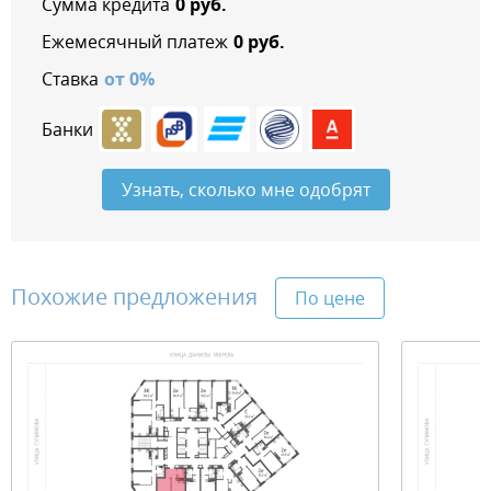
Сумма кредита
0
руб.
Ежемесячный платеж
0
руб.
Ставка
от
0
%
Банки
Узнать, сколько мне одобрят
Похожие предложения
По цене