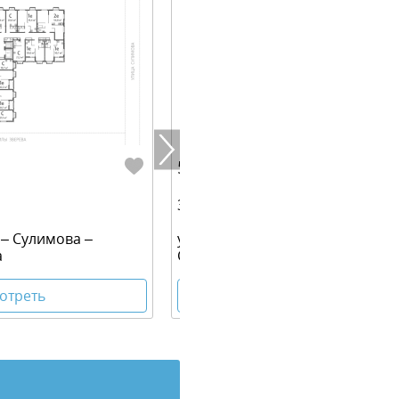
5 171 400 руб.
33.80 м² | 16 - 16 эт.
 – Сулимова –
ул. Данилы Зверева – Сулимова
а
Советская - Блюхера
отреть
Посмотреть