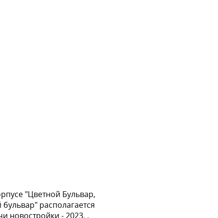
орпусе "Цветной Бульвар,
й бульвар" располагается
и новостройки - 2023. .