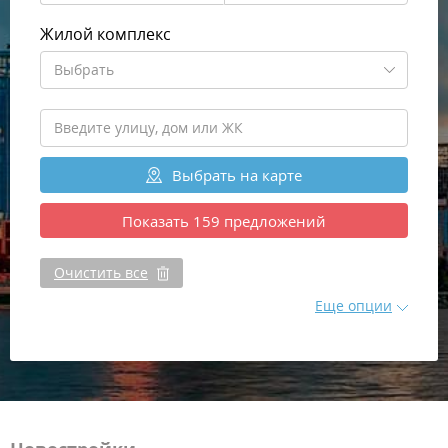
Жилой комплекс
Выбрать
Выбрать
на карте
Показать
159
предложений
Очистить все
Еще опции