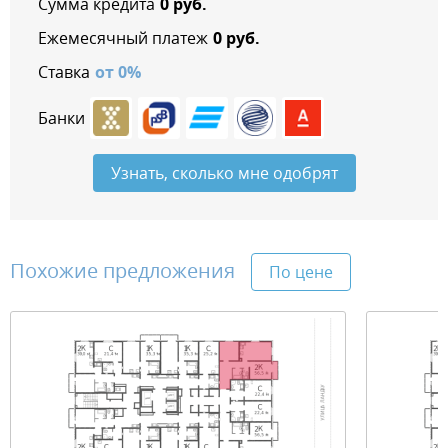
Сумма кредита
0
руб.
Ежемесячный платеж
0
руб.
Ставка
от
0
%
Банки
Узнать, сколько мне одобрят
Похожие предложения
По цене