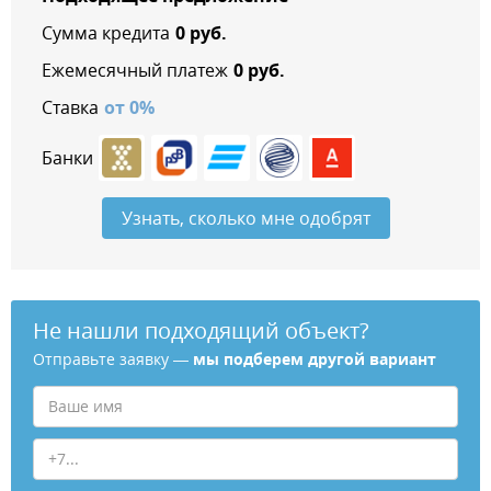
Сумма кредита
0
руб.
Ежемесячный платеж
0
руб.
Ставка
от
0
%
Банки
Узнать, сколько мне одобрят
Не нашли подходящий объект?
Отправьте заявку —
мы подберем другой вариант