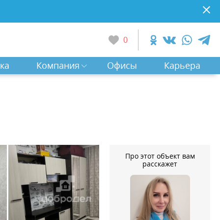
0
ка
Компания
Офисы
Карьера
Про этот объект вам
расскажет