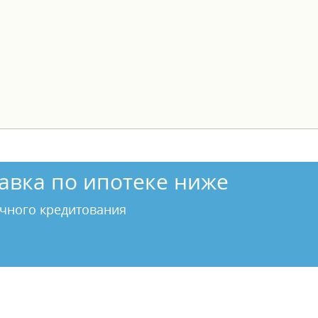
й договоренности. Возможна ипотека, мат.капитал. ID о
авка по ипотеке ниже
чного кредитования