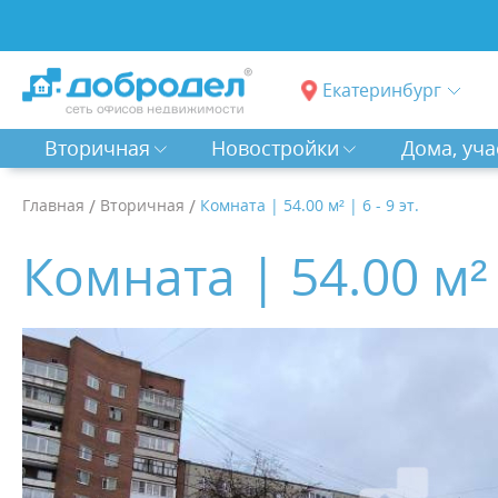
Екатеринбург
Вторичная
Новостройки
Дома, уча
Главная
/
Вторичная
/
Комната | 54.00 м² | 6 - 9 эт.
Комната | 54.00 м² |