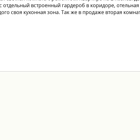
 отдельный встроенный гардероб в коридоре, отельная
дого своя кухонная зона. Так же в продаже вторая комна
дворе. Рядом трамвайная и автобусная остановки.
осле ремонта. Хорошие соседи.
торого хозяина свой санузел). Своя часть коридора 6 м2, 
ожно поставить большой шкаф-купе, а пока там стоит хол
а.
ольшой на три рамы, в меньшей на две).
ля в шаговой доступности. Во дворе детский сад № 245,
ины 5 минут ходьбы.