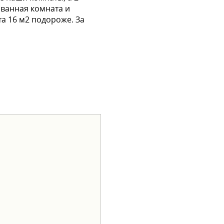
 ванная комната и
та 16 м2 подороже. За
которая используется как
одильник. В ванной
 а так же рядом детские