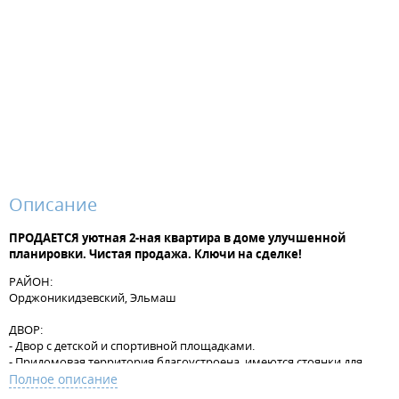
Описание
ПРОДАЕТСЯ уютная 2-ная квартира в доме улучшенной
планировки. Чистая продажа. Ключи на сделке!
РАЙОН:
Орджоникидзевский, Эльмаш
ДВОР:
- Двор с детской и спортивной площадками.
- Придомовая территория благоустроена, имеются стоянки для
машин, видеонаблюдение.
Полное описание
- Выполнено ландшафтное озеленение, обустроены места для