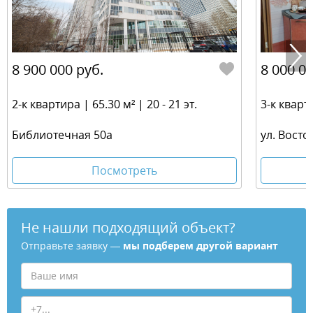
8 900 000 руб.
8 000 00
2-к квартира | 65.30 м² | 20 - 21 эт.
3-к кварти
Библиотечная 50а
ул. Восто
Посмотреть
Не нашли подходящий объект?
Отправьте заявку —
мы подберем другой вариант