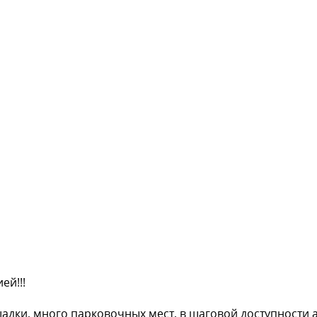
ей!!!
ки, много парковочных мест, в шаговой доступности а