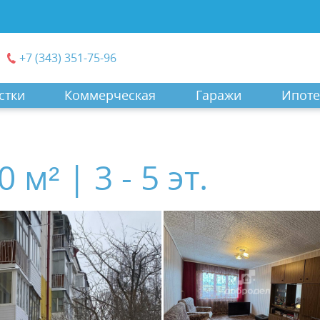
+7 (343) 351-75-96
стки
Коммерческая
Гаражи
Ипоте
 м² | 3 - 5 эт.