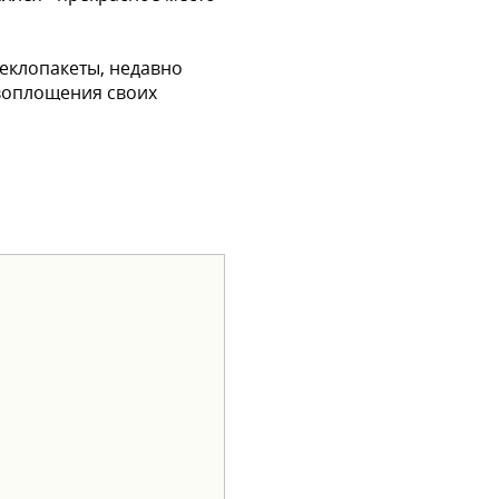
теклопакеты, недавно
 воплощения своих