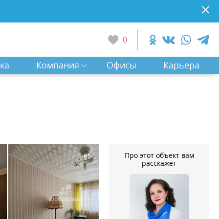
0
ка
Компания
Офисы
Карьера
Про этот объект вам
расскажет