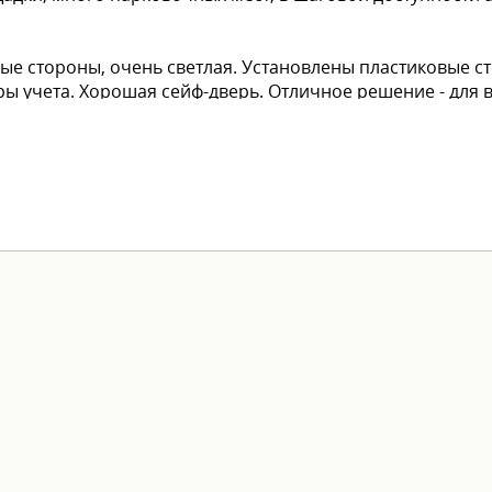
ые стороны, очень светлая. Установлены пластиковые с
ры учета. Хорошая сейф-дверь. Отличное решение - для
гулочным шагом
и
зрослый собственник!