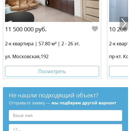
11 500 000 руб.
10 208 
2-к квартира | 57.80 м² | 2 - 26 эт.
2-к кварти
ул. Московская,192
пр-кт. Ко
Посмотреть
Не нашли подходящий объект?
Отправьте заявку —
мы подберем другой вариант