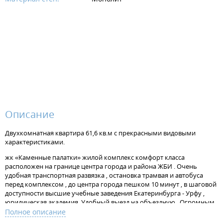
Описание
Двухкомнатная квартира 61,6 кв.м с прекрасными видовыми
характеристиками.
жк «Каменные палатки» жилой комплекс комфорт класса
расположен на границе центра города и района ЖБИ . Очень
удобная транспортная развязка , остановка трамвая и автобуса
перед комплексом , до центра города пешком 10 минут , в шаговой
доступности высшие учебные заведения Екатеринбурга - Урфу ,
юридическая академия. Удобный выезд на объездную . Огромным
преимуществом комплекса является близость природного парка
Полное описание
Шарташ . Соседский Комьюнити в комплексе делает досуг жителей