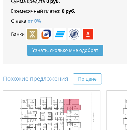
Сумма кредита
0
руб.
Ежемесячный платеж
0
руб.
Ставка
от
0
%
Банки
Узнать, сколько мне одобрят
Похожие предложения
По цене