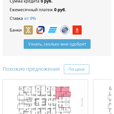
Сумма кредита
0
руб.
Ежемесячный платеж
0
руб.
Ставка
от
0
%
Банки
Узнать, сколько мне одобрят
Похожие предложения
По цене