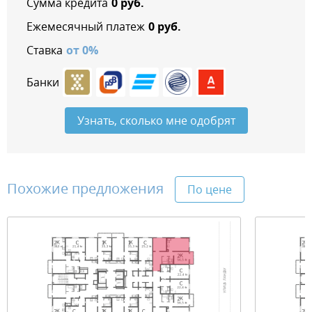
Сумма кредита
0
руб.
Ежемесячный платеж
0
руб.
Ставка
от
0
%
Банки
Узнать, сколько мне одобрят
Похожие предложения
По цене