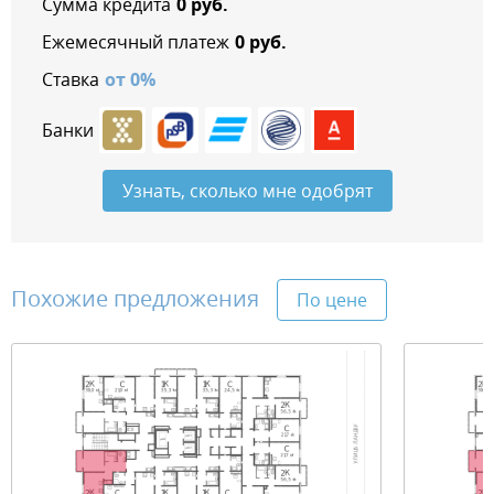
Сумма кредита
0
руб.
Ежемесячный платеж
0
руб.
Ставка
от
0
%
Банки
Узнать, сколько мне одобрят
Похожие предложения
По цене