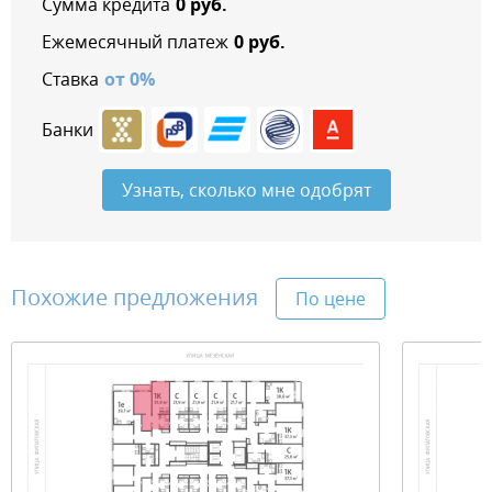
Сумма кредита
0
руб.
Ежемесячный платеж
0
руб.
Ставка
от
0
%
Банки
Узнать, сколько мне одобрят
Похожие предложения
По цене