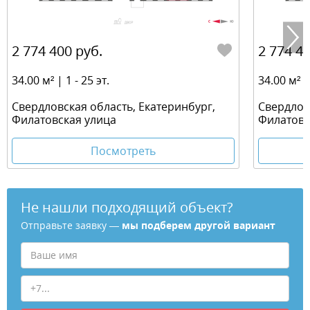
2 774 400 руб.
2 774 40
34.00 м² | 1 - 25 эт.
34.00 м² | 
Свердловская область, Екатеринбург,
Свердлов
Филатовская улица
Филатовс
Посмотреть
Не нашли подходящий объект?
Отправьте заявку —
мы подберем другой вариант