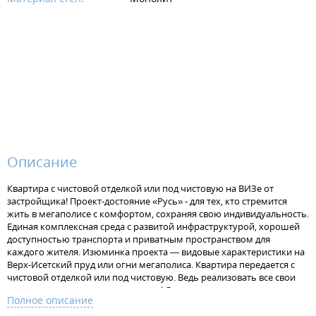
Описание
Квартира с чистовой отделкой или под чистовую на ВИЗе от
застройщика! Проект-достояние «Русь» - для тех, кто стремится
жить в мегаполисе с комфортом, сохраняя свою индивидуальность.
Единая комплексная среда с развитой инфраструктурой, хорошей
доступностью транспорта и приватным пространством для
каждого жителя. Изюминка проекта — видовые характеристики на
Верх-Исетский пруд или огни мегаполиса. Квартира передается с
чистовой отделкой или под чистовую. Ведь реализовать все свои
идеи в интерьере - это так здорово! Отделка под чистовую - потолок
Полное описание
без отделки, стяжка на полу под финишную отделку, штукатурка на
стенах, установлена электрофурнитура. В одном санузле установлен