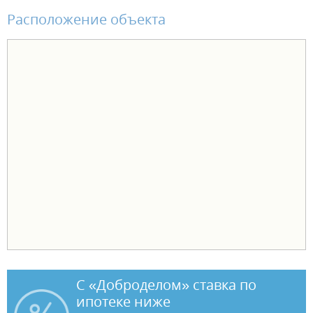
комплект санфаянса (унитаз, раковина). В чистовой отделке -
Расположение объекта
натяжной потолок, ламинат, обои виниловые на флизелиновой
основе, установлены межкомнатные двери и электрофурнитура. В
одном санузле установлен комплект санфаянса (унитаз, раковина).
Чтобы переезд в новую квартиру был лёгким и комфортным,
действуют выгодные условия оплаты: - ипотека от ведущих банков
- рассрочка от застройщика - трейд-ин - акционные предложения.
С «Доброделом» ставка по
ипотеке ниже