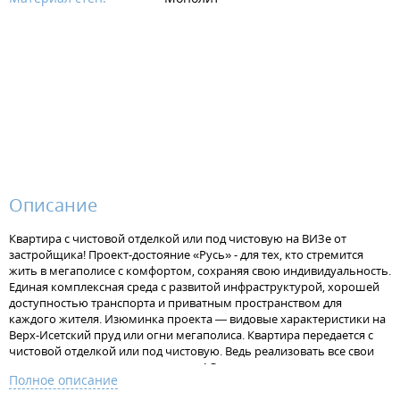
Описание
Квартира с чистовой отделкой или под чистовую на ВИЗе от
застройщика! Проект-достояние «Русь» - для тех, кто стремится
жить в мегаполисе с комфортом, сохраняя свою индивидуальность.
Единая комплексная среда с развитой инфраструктурой, хорошей
доступностью транспорта и приватным пространством для
каждого жителя. Изюминка проекта — видовые характеристики на
Верх-Исетский пруд или огни мегаполиса. Квартира передается с
чистовой отделкой или под чистовую. Ведь реализовать все свои
идеи в интерьере - это так здорово! Отделка под чистовую - потолок
Полное описание
без отделки, стяжка на полу под финишную отделку, штукатурка на
стенах, установлена электрофурнитура. В одном санузле установлен