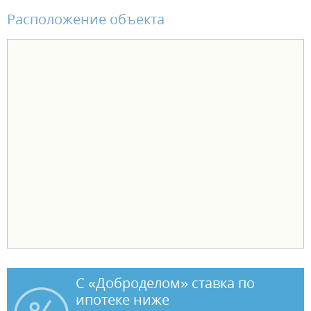
комплект санфаянса (унитаз, раковина). В чистовой отделке -
Расположение объекта
натяжной потолок, ламинат, обои виниловые на флизелиновой
основе, установлены межкомнатные двери и электрофурнитура. В
одном санузле установлен комплект санфаянса (унитаз, раковина).
Чтобы переезд в новую квартиру был лёгким и комфортным,
действуют выгодные условия оплаты: - ипотека от ведущих банков
- рассрочка от застройщика - трейд-ин - акционные предложения.
С «Доброделом» ставка по
ипотеке ниже