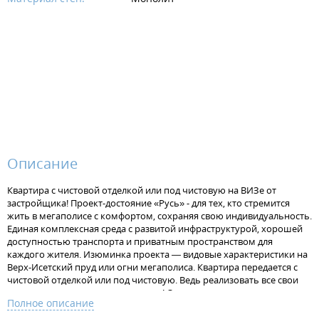
Описание
Квартира с чистовой отделкой или под чистовую на ВИЗе от
застройщика! Проект-достояние «Русь» - для тех, кто стремится
жить в мегаполисе с комфортом, сохраняя свою индивидуальность.
Единая комплексная среда с развитой инфраструктурой, хорошей
доступностью транспорта и приватным пространством для
каждого жителя. Изюминка проекта — видовые характеристики на
Верх-Исетский пруд или огни мегаполиса. Квартира передается с
чистовой отделкой или под чистовую. Ведь реализовать все свои
идеи в интерьере - это так здорово! Отделка под чистовую - потолок
Полное описание
без отделки, стяжка на полу под финишную отделку, штукатурка на
стенах, установлена электрофурнитура. В одном санузле установлен