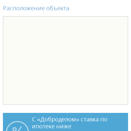
комплект санфаянса (унитаз, раковина). В чистовой отделке -
Расположение объекта
натяжной потолок, ламинат, обои виниловые на флизелиновой
основе, установлены межкомнатные двери и электрофурнитура. В
одном санузле установлен комплект санфаянса (унитаз, раковина).
Чтобы переезд в новую квартиру был лёгким и комфортным,
действуют выгодные условия оплаты: - ипотека от ведущих банков
- рассрочка от застройщика - трейд-ин - акционные предложения.
С «Доброделом» ставка по
ипотеке ниже