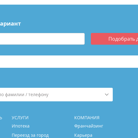
вариант
Подобрать
по фамилии / телефону
Ь
УСЛУГИ
КОМПАНИЯ
Ипотека
Франчайзинг
Переезд за город
Карьера