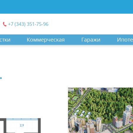
+7 (343) 351-75-96
стки
Коммерческая
Гаражи
Ипоте
.