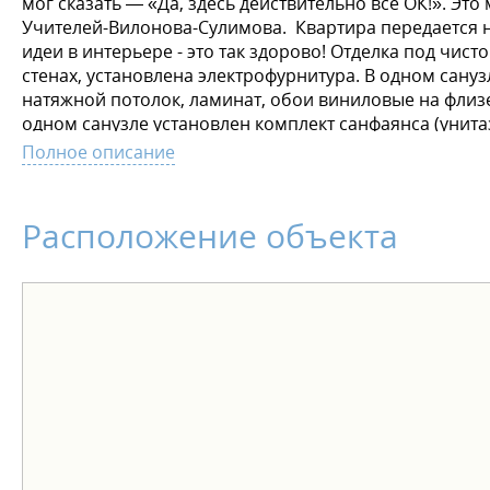
мог сказать — «Да, здесь действительно все ОК!». Э
Учителей-Вилонова-Сулимова. Квартира передается на
идеи в интерьере - это так здорово! Отделка под чист
стенах, установлена электрофурнитура. В одном сануз
натяжной потолок, ламинат, обои виниловые на флиз
одном санузле установлен комплект санфаянса (унит
округлой формы. Больше необычного — больше простр
Полное описание
новую квартиру был лёгким и комфортным, действуют 
рассрочка от застройщика - трейд-ин - акционные пр
Расположение объекта