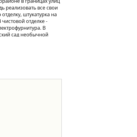
рорайоне в границах улиц
дь реализовать все свои
 отделку, штукатурка на
 чистовой отделке -
лектрофурнитура. В
тский сад необычной
ей. Чтобы переезд в
 семейная ипотека -
вать квартиру?