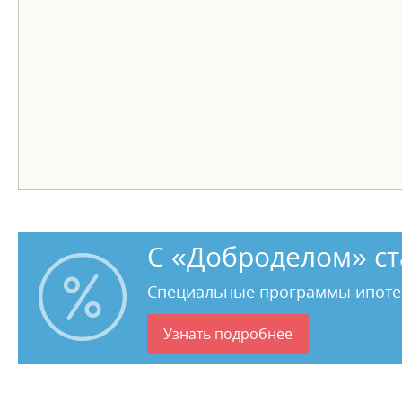
С «Доброделом» ст
Специальные программы ипоте
Узнать подробнее