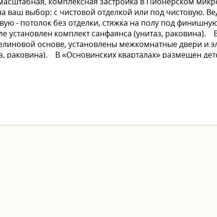
то масштабная, комплексная застройка в Пионерском мик
 ваш выбор: с чистовой отделкой или под чистовую. Ве
овую - потолок без отделки, стяжка на полу под финишную
ле установлен комплект санфаянса (унитаз, раковина). В
елиновой основе, установлены межкомнатные двери и э
аз, раковина). В «Основинских кварталах» размещен де
анства для креатива и развития новых нейронных связ
выгодные условия оплаты: - ипотека от ведущих банков -
едложения. Хотите узнать больше о проекте и заброниро