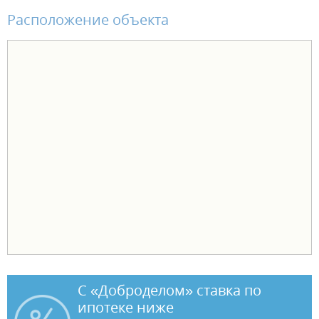
комплект санфаянса (унитаз, раковина). В чистовой отделке -
Расположение объекта
натяжной потолок, ламинат, обои виниловые на флизелиновой
основе, установлены межкомнатные двери и электрофурнитура. В
одном санузле установлен комплект санфаянса (унитаз, раковина).
Чтобы переезд в новую квартиру был лёгким и комфортным,
действуют выгодные условия оплаты: - ипотека от ведущих банков
- рассрочка от застройщика - трейд-ин - акционные предложения.
С «Доброделом» ставка по
ипотеке ниже