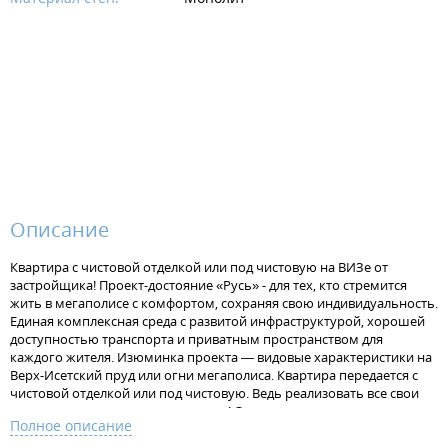
Описание
Квартира с чистовой отделкой или под чистовую на ВИЗе от
застройщика! Проект-достояние «Русь» - для тех, кто стремится
жить в мегаполисе с комфортом, сохраняя свою индивидуальность.
Единая комплексная среда с развитой инфраструктурой, хорошей
доступностью транспорта и приватным пространством для
каждого жителя. Изюминка проекта — видовые характеристики на
Верх-Исетский пруд или огни мегаполиса. Квартира передается с
чистовой отделкой или под чистовую. Ведь реализовать все свои
идеи в интерьере - это так здорово! Отделка под чистовую - потолок
Полное описание
без отделки, стяжка на полу под финишную отделку, штукатурка на
стенах, установлена электрофурнитура. В одном санузле установлен