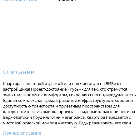
Описание
Квартира с чистовой отделкой или под чистовую на ВИЗе от
застройщика! Проект-достояние «Русь» - для тех, кто стремится
жить в мегаполисе с комфортом, сохраняя свою индивидуальность.
Единая комплексная среда с развитой инфраструктурой, хорошей
доступностью транспорта и приватным пространством для
каждого жителя. Изюминка проекта — видовые характеристики на
Верх-Исетский пруд или огни мегаполиса. Квартира передается с
чистовой отделкой или под чистовую. Ведь реализовать все свои
идеи в интерьере - это так здорово! Отделка под чистовую - потолок
Полное описание
без отделки, стяжка на полу под финишную отделку, штукатурка на
стенах, установлена электрофурнитура. В одном санузле установлен