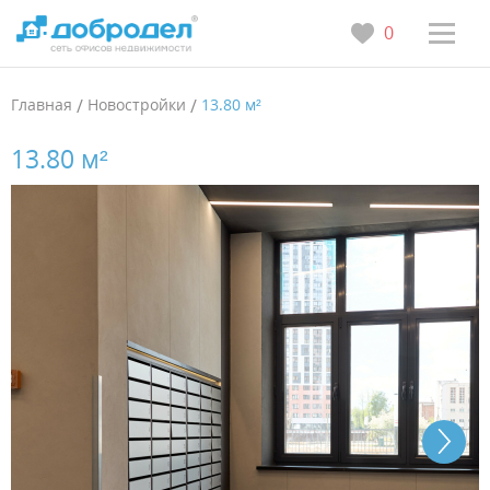
0
Главная
/
Новостройки
/
13.80 м²
13.80 м²