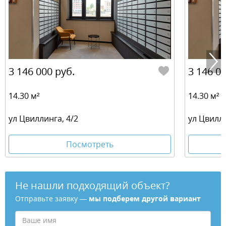
3 146 000 руб.
3 146 00
14.30 м²
14.30 м²
ул Цвиллинга, 4/2
ул Цвилли
Посмотреть
Не нашли подходящий объект?
Отправьте заявку —
мы подберем другой вариант