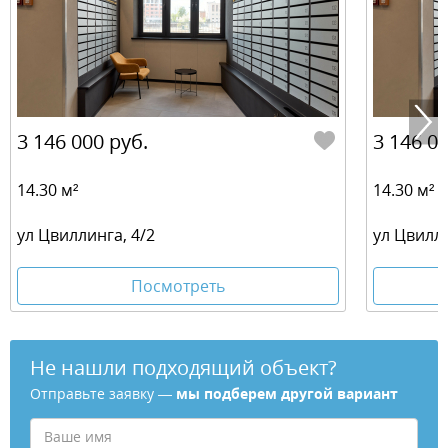
3 146 000 руб.
3 146 00
14.30 м²
14.30 м²
ул Цвиллинга, 4/2
ул Цвилли
Посмотреть
Не нашли подходящий объект?
Отправьте заявку —
мы подберем другой вариант