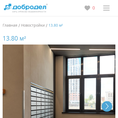
0
Главная
/
Новостройки
/
13.80 м²
13.80 м²