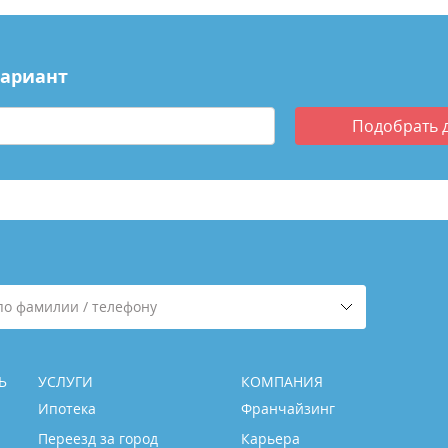
вариант
Подобрать
по фамилии / телефону
Ь
УСЛУГИ
КОМПАНИЯ
Ипотека
Франчайзинг
Переезд за город
Карьера