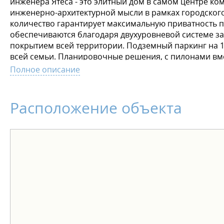
инженера Ятеса - это элитный дом в самом центре ко
инженерно-архитектурной мысли в рамках городского 
количество гарантирует максимальную приватность п
обеспечиваются благодаря двухуровневой системе за
покрытием всей территории. Подземный паркинг на 
всей семьи. Планировочные решения, с пилонами вм
пространство. А отсутствие отделки и потолки высот
Полное описание
Звоните или оставляйте заявку, чтобы узнать больше
Расположение объекта