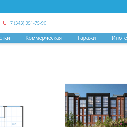
+7 (343) 351-75-96
стки
Коммерческая
Гаражи
Ипоте