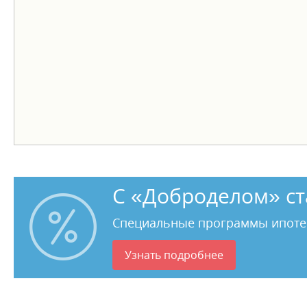
С «Доброделом» ст
Специальные программы ипоте
Узнать подробнее