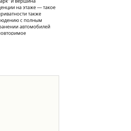
парк" и вершина
денции на этаже — такое
приватности также
блюдению с полным
хранении автомобилей
еповторимое
х дизайнерских задумок.