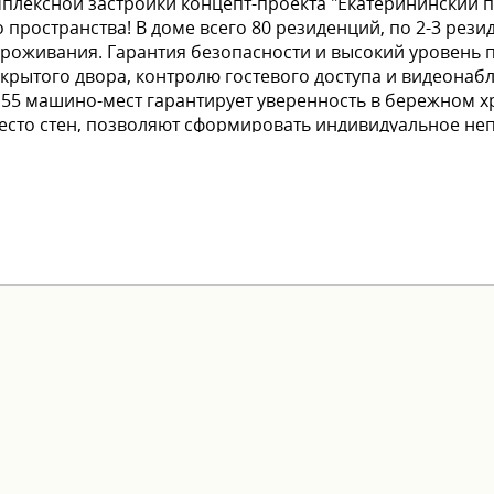
мплексной застройки концепт-проекта "Екатерининский 
пространства! В доме всего 80 резиденций, по 2-3 рези
роживания. Гарантия безопасности и высокий уровень 
крытого двора, контролю гостевого доступа и видеона
155 машино-мест гарантирует уверенность в бережном 
есто стен, позволяют сформировать индивидуальное н
ой 3,6 м станут идеальным холстом для воплощения любы
 и забронировать квартиру!