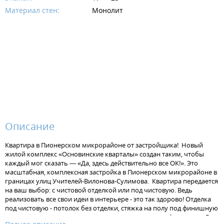
Материал стен:
Монолит
Описание
Квартира в Пионерском микрорайоне от застройщика! Новый
жилой комплекс «Основинские кварталы» создан таким, чтобы
каждый мог сказать — «Да, здесь действительно все ОК!». Это
масштабная, комплексная застройка в Пионерском микрорайоне в
границах улиц Учителей-Вилонова-Сулимова. Квартира передается
на ваш выбор: с чистовой отделкой или под чистовую. Ведь
реализовать все свои идеи в интерьере - это так здорово! Отделка
под чистовую - потолок без отделки, стяжка на полу под финишную
отделку, штукатурка на стенах, установлена электрофурнитура. В