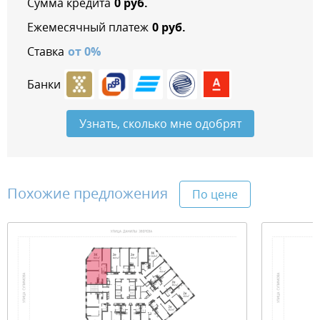
Сумма кредита
0
руб.
Ежемесячный платеж
0
руб.
Ставка
от
0
%
Банки
Узнать, сколько мне одобрят
Похожие предложения
По цене