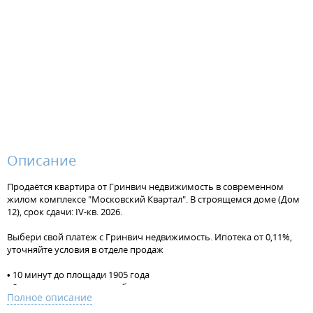
Описание
Продаётся квартира от Гринвич недвижимость в современном
жилом комплексе "Московский Квартал". В строящемся доме (Дом
12), срок сдачи: IV-кв. 2026.
Выбери свой платеж с Гринвич недвижимость. Ипотека от 0,11%,
уточняйте условия в отделе продаж
• 10 минут до площади 1905 года
• 2 минуты до остановки общественного транспорта
Полное описание
• 9 минут до метро Чкаловская
Рядом 2 больших парка: Ботанический Сад УРО РАН и Юго-