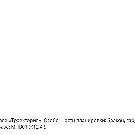
тале «Траектория». Особенности планировки: балкон, гар
базе: МНВ01-Ж12.4.5.