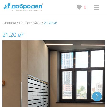
0
Главная
/
Новостройки
/
21.20 м²
21.20 м²