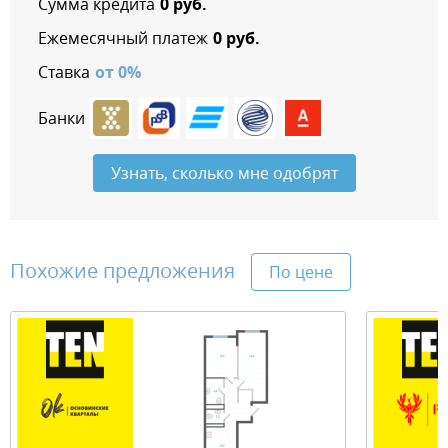
Сумма кредита
0
руб.
Ежемесячный платеж
0
руб.
Ставка
от
0
%
Банки
Узнать, сколько мне одобрят
Похожие предложения
По цене