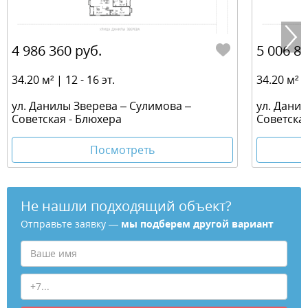
4 986 360 руб.
5 006 88
34.20 м² | 12 - 16 эт.
34.20 м² | 
ул. Данилы Зверева – Сулимова –
ул. Дани
Советская - Блюхера
Советска
Посмотреть
Не нашли подходящий объект?
Отправьте заявку —
мы подберем другой вариант