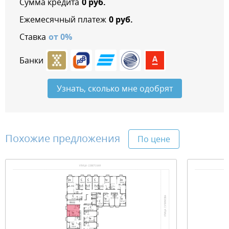
Сумма кредита
0
руб.
Ежемесячный платеж
0
руб.
Ставка
от
0
%
Банки
Узнать, сколько мне одобрят
Похожие предложения
По цене