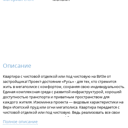
Описание
Квартира с чистовой отделкой или под чистовую на ВИЗе от
застройщика! Проект-достояние «Русь» - для тех, кто стремится
жить в мегаполисе с комфортом, сохраняя свою индивидуальность.
Единая комплексная среда с развитой инфраструктурой, хорошей
доступностью транспорта и приватным пространством для
каждого жителя. Изюминка проекта — видовые характеристики на
Верх-Исетский пруд или огни мегаполиса. Квартира передается с
чистовой отделкой или под чистовую. Ведь реализовать все свои
идеи в интерьере - это так здорово! Отделка под чистовую - потолок
Полное описание
без отделки, стяжка на полу под финишную отделку, штукатурка на
стенах, установлена электрофурнитура. В одном санузле установлен