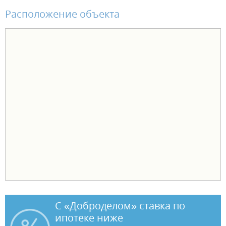
комплект санфаянса (унитаз, раковина). В чистовой отделке -
Расположение объекта
натяжной потолок, ламинат, обои виниловые на флизелиновой
основе, установлены межкомнатные двери и электрофурнитура. В
одном санузле установлен комплект санфаянса (унитаз, раковина).
Чтобы переезд в новую квартиру был лёгким и комфортным,
действуют выгодные условия оплаты: - ипотека от ведущих банков
- рассрочка от застройщика - трейд-ин - акционные предложения.
С «Доброделом» ставка по
ипотеке ниже