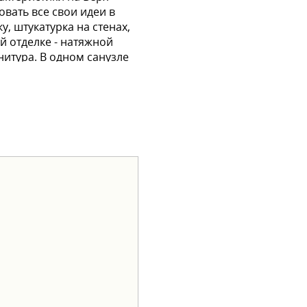
овать все свои идеи в
у, штукатурка на стенах,
й отделке - натяжной
итура. В одном санузле
м, действуют выгодные
ия.