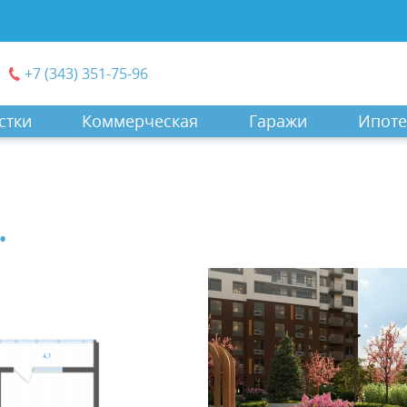
+7 (343) 351-75-96
стки
Коммерческая
Гаражи
Ипоте
.