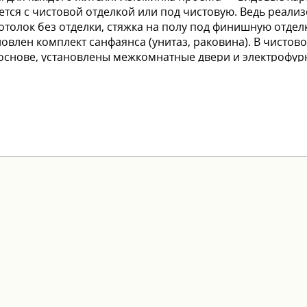
тся с чистовой отделкой или под чистовую. Ведь реализ
потолок без отделки, стяжка на полу под финишную отделк
овлен комплект санфаянса (унитаз, раковина). В чистово
основе, установлены межкомнатные двери и электрофурн
Чтобы переезд в новую квартиру был лёгким и комфортны
рочка от застройщика - трейд-ин - акционные предложен