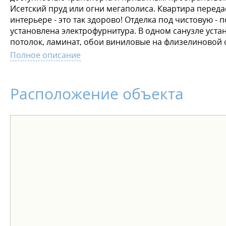
Исетский пруд или огни мегаполиса. Квартира передае
интерьере - это так здорово! Отделка под чистовую - 
установлена электрофурнитура. В одном санузле устан
потолок, ламинат, обои виниловые на флизелиновой 
установлен комплект санфаянса (унитаз, раковина). 
Полное описание
условия оплаты: - ипотека от ведущих банков - расс
Расположение объекта