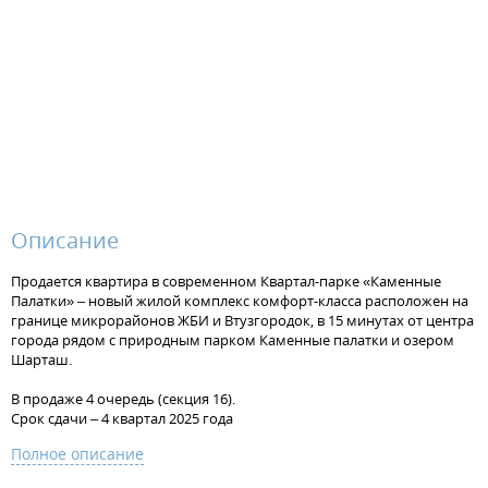
Описание
Продается квартира в современном Квартал-парке «Каменные
Палатки» – новый жилой комплекс комфорт-класса расположен на
границе микрорайонов ЖБИ и Втузгородок, в 15 минутах от центра
города рядом с природным парком Каменные палатки и озером
Шарташ.
В продаже 4 очередь (секция 16).
Срок сдачи – 4 квартал 2025 года
Полное описание
Преимущества квартир: